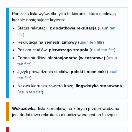
Lista kierunków - indeks alfabetyczny
Poniższa lista wyświetla tylko te kierunki, które spełniają
łącznie następujące kryteria:
Status rekrutacji:
z dodatkową rekrutacją
(
usuń ten
filtr
)
Rekrutacja na semestr:
zimowy
(
usuń ten filtr
)
Poziom studiów:
pierwszego stopnia
(
usuń ten filtr
)
Forma studiów:
niestacjonarne (wieczorowe)
(
usuń
ten filtr
)
Język prowadzenia studiów:
polski i niemiecki
(
usuń
ten filtr
)
Nazwa kierunku zawiera frazę:
lingwistyka stosowana
(
usuń ten filtr
)
Wskazówka
: lista kierunków, na których przeprowadzana
jest dodatkowa rekrutacja aktualizowana jest na bieżąco.