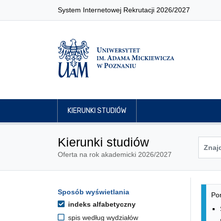
System Internetowej Rekrutacji 2026/2027
KIERUNKI STUDIÓW
Kierunki studiów
Oferta na rok akademicki 2026/2027
Lis
Opcje filtrowania kierunków 
Sposób wyświetlania
Przejdź do listy kierunków
Pon
indeks alfabetyczny
spis według wydziałów