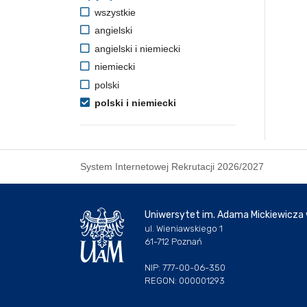
wszystkie
angielski
angielski i niemiecki
niemiecki
polski
polski i niemiecki
System Internetowej Rekrutacji 2026/2027
Uniwersytet im. Adama Mickiewicza
ul. Wieniawskiego 1
61-712 Poznań
NIP: 777-00-06-350
REGON: 000001293