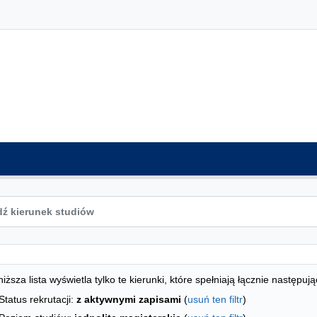
ta kierunków - indeks alfabetyczny
studiów
iższa lista wyświetla tylko te kierunki, które spełniają łącznie następują
Status rekrutacji:
z aktywnymi zapisami
(
usuń ten filtr
)