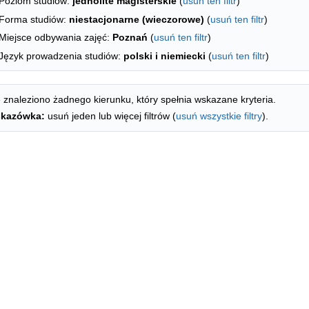
Poziom studiów:
jednolite magisterskie
(
usuń ten filtr
)
Forma studiów:
niestacjonarne (wieczorowe)
(
usuń ten filtr
)
Miejsce odbywania zajęć:
Poznań
(
usuń ten filtr
)
Język prowadzenia studiów:
polski i niemiecki
(
usuń ten filtr
)
 znaleziono żadnego kierunku, który spełnia wskazane kryteria.
kazówka:
usuń jeden lub więcej filtrów (
usuń wszystkie filtry
).