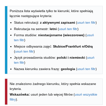
Lista kierunków - indeks alfabetyczny
Poniższa lista wyświetla tylko te kierunki, które spełniają
łącznie następujące kryteria:
Status rekrutacji:
z aktywnymi zapisami
(
usuń ten filtr
)
Rekrutacja na semestr:
letni
(
usuń ten filtr
)
Forma studiów:
niestacjonarne (wieczorowe)
(
usuń
ten filtr
)
Miejsce odbywania zajęć:
Słubice/Frankfurt n/Odrą
(
usuń ten filtr
)
Język prowadzenia studiów:
polski i niemiecki
(
usuń
ten filtr
)
Nazwa kierunku zawiera frazę:
geologia
(
usuń ten filtr
)
Nie znaleziono żadnego kierunku, który spełnia wskazane
kryteria.
Wskazówka:
usuń jeden lub więcej filtrów (
usuń wszystkie
filtry
).