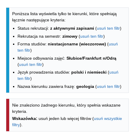
Lista kierunków - indeks alfabetyczny
Poniższa lista wyświetla tylko te kierunki, które spełniają
łącznie następujące kryteria:
Status rekrutacji:
z aktywnymi zapisami
(
usuń ten filtr
)
Rekrutacja na semestr:
zimowy
(
usuń ten filtr
)
Forma studiów:
niestacjonarne (wieczorowe)
(
usuń
ten filtr
)
Miejsce odbywania zajęć:
Słubice/Frankfurt n/Odrą
(
usuń ten filtr
)
Język prowadzenia studiów:
polski i niemiecki
(
usuń
ten filtr
)
Nazwa kierunku zawiera frazę:
geologia
(
usuń ten filtr
)
Nie znaleziono żadnego kierunku, który spełnia wskazane
kryteria.
Wskazówka:
usuń jeden lub więcej filtrów (
usuń wszystkie
filtry
).