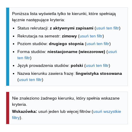
Lista kierunków - indeks alfabetyczny
Poniższa lista wyświetla tylko te kierunki, które spełniają
łącznie następujące kryteria:
Status rekrutacji:
z aktywnymi zapisami
(
usuń ten filtr
)
Rekrutacja na semestr:
zimowy
(
usuń ten filtr
)
Poziom studiów:
drugiego stopnia
(
usuń ten filtr
)
Forma studiów:
niestacjonarne (wieczorowe)
(
usuń
ten filtr
)
Język prowadzenia studiów:
polski
(
usuń ten filtr
)
Nazwa kierunku zawiera frazę:
lingwistyka stosowana
(
usuń ten filtr
)
Nie znaleziono żadnego kierunku, który spełnia wskazane
kryteria.
Wskazówka:
usuń jeden lub więcej filtrów (
usuń wszystkie
filtry
).