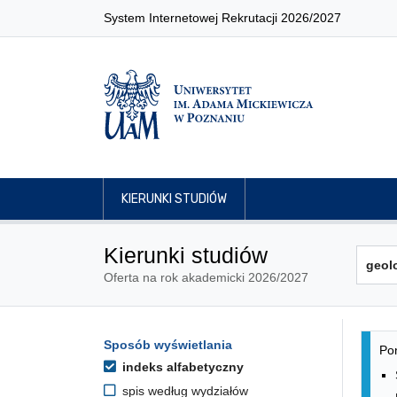
System Internetowej Rekrutacji 2026/2027
KIERUNKI STUDIÓW
Kierunki studiów
Oferta na rok akademicki 2026/2027
Lis
Opcje filtrowania kierunków 
Sposób wyświetlania
Przejdź do listy kierunków
Pon
indeks alfabetyczny
spis według wydziałów