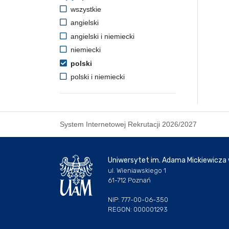
wszystkie
angielski
angielski i niemiecki
niemiecki
polski
polski i niemiecki
System Internetowej Rekrutacji 2026/2027
Uniwersytet im. Adama Mickiewicza
ul. Wieniawskiego 1
61-712 Poznań
NIP: 777-00-06-350
REGON: 000001293