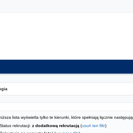
ta kierunków - indeks alfabetyczny
studiów
iższa lista wyświetla tylko te kierunki, które spełniają łącznie następują
Status rekrutacji:
z dodatkową rekrutacją
(
usuń ten filtr
)