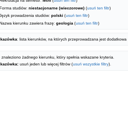
Rekrutacja na semestr:
letni
(
usuń ten filtr
)
Forma studiów:
niestacjonarne (wieczorowe)
(
usuń ten filtr
)
Język prowadzenia studiów:
polski
(
usuń ten filtr
)
Nazwa kierunku zawiera frazę:
geologia
(
usuń ten filtr
)
kazówka
: lista kierunków, na których przeprowadzana jest dodatkowa 
 znaleziono żadnego kierunku, który spełnia wskazane kryteria.
kazówka:
usuń jeden lub więcej filtrów (
usuń wszystkie filtry
).