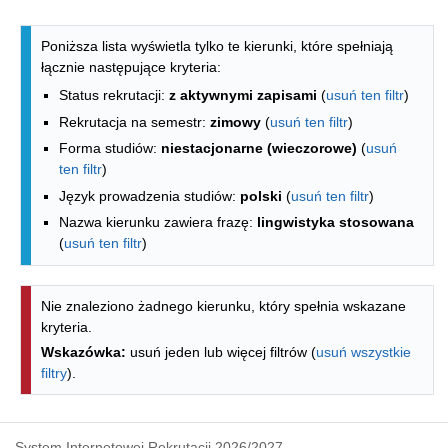
Lista kierunków - indeks alfabetyczny
Poniższa lista wyświetla tylko te kierunki, które spełniają
łącznie następujące kryteria:
Status rekrutacji:
z aktywnymi zapisami
(
usuń ten filtr
)
Rekrutacja na semestr:
zimowy
(
usuń ten filtr
)
Forma studiów:
niestacjonarne (wieczorowe)
(
usuń
ten filtr
)
Język prowadzenia studiów:
polski
(
usuń ten filtr
)
Nazwa kierunku zawiera frazę:
lingwistyka stosowana
(
usuń ten filtr
)
Nie znaleziono żadnego kierunku, który spełnia wskazane
kryteria.
Wskazówka:
usuń jeden lub więcej filtrów (
usuń wszystkie
filtry
).
System Internetowej Rekrutacji 2026/2027