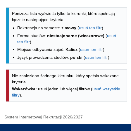
Lista kierunków - indeks alfabetyczny
Poniższa lista wyświetla tylko te kierunki, które spełniają
łącznie następujące kryteria:
Rekrutacja na semestr:
zimowy
(
usuń ten filtr
)
Forma studiów:
niestacjonarne (wieczorowe)
(
usuń
ten filtr
)
Miejsce odbywania zajęć:
Kalisz
(
usuń ten filtr
)
Język prowadzenia studiów:
polski
(
usuń ten filtr
)
Nie znaleziono żadnego kierunku, który spełnia wskazane
kryteria.
Wskazówka:
usuń jeden lub więcej filtrów (
usuń wszystkie
filtry
).
System Internetowej Rekrutacji 2026/2027