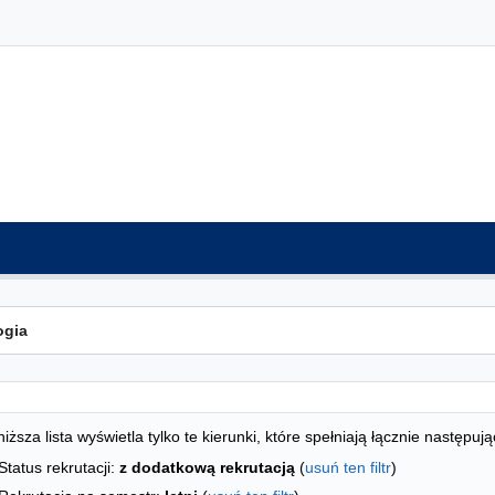
ta kierunków - indeks alfabetyczny
studiów
iższa lista wyświetla tylko te kierunki, które spełniają łącznie następują
Status rekrutacji:
z dodatkową rekrutacją
(
usuń ten filtr
)