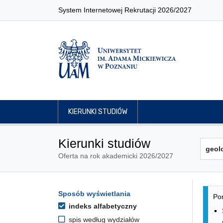
System Internetowej Rekrutacji 2026/2027
KIERUNKI STUDIÓW
Kierunki studiów
Oferta na rok akademicki 2026/2027
Lis
Opcje filtrowania kierunków 
Sposób wyświetlania
Przejdź do listy kierunków
Pon
indeks alfabetyczny
spis według wydziałów