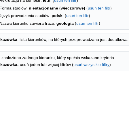
Rekrutacja na semestr:
letni
(
usuń ten filtr
)
Forma studiów:
niestacjonarne (wieczorowe)
(
usuń ten filtr
)
Język prowadzenia studiów:
polski
(
usuń ten filtr
)
Nazwa kierunku zawiera frazę:
geologia
(
usuń ten filtr
)
kazówka
: lista kierunków, na których przeprowadzana jest dodatkowa 
 znaleziono żadnego kierunku, który spełnia wskazane kryteria.
kazówka:
usuń jeden lub więcej filtrów (
usuń wszystkie filtry
).