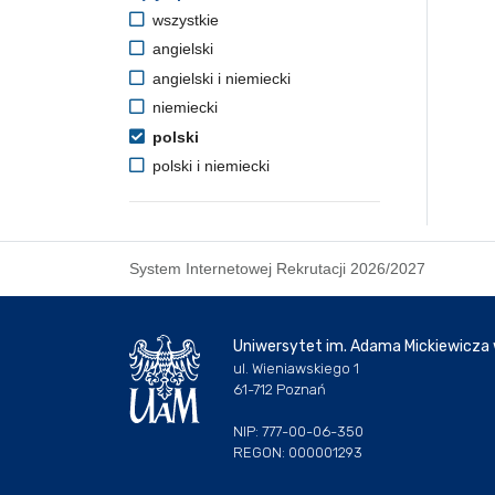
wszystkie
angielski
angielski i niemiecki
niemiecki
polski
polski i niemiecki
System Internetowej Rekrutacji 2026/2027
Uniwersytet im. Adama Mickiewicza
ul. Wieniawskiego 1
61-712 Poznań
NIP: 777-00-06-350
REGON: 000001293