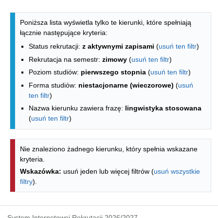
Lista kierunków - indeks alfabetyczny
Poniższa lista wyświetla tylko te kierunki, które spełniają
łącznie następujące kryteria:
Status rekrutacji:
z aktywnymi zapisami
(
usuń ten filtr
)
Rekrutacja na semestr:
zimowy
(
usuń ten filtr
)
Poziom studiów:
pierwszego stopnia
(
usuń ten filtr
)
Forma studiów:
niestacjonarne (wieczorowe)
(
usuń
ten filtr
)
Nazwa kierunku zawiera frazę:
lingwistyka stosowana
(
usuń ten filtr
)
Nie znaleziono żadnego kierunku, który spełnia wskazane
kryteria.
Wskazówka:
usuń jeden lub więcej filtrów (
usuń wszystkie
filtry
).
System Internetowej Rekrutacji 2026/2027