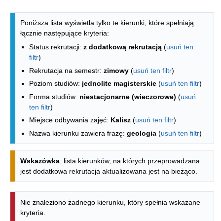
Lista kierunków - indeks alfabetyczny
Poniższa lista wyświetla tylko te kierunki, które spełniają
łącznie następujące kryteria:
Status rekrutacji:
z dodatkową rekrutacją
(
usuń ten
filtr
)
Rekrutacja na semestr:
zimowy
(
usuń ten filtr
)
Poziom studiów:
jednolite magisterskie
(
usuń ten filtr
)
Forma studiów:
niestacjonarne (wieczorowe)
(
usuń
ten filtr
)
Miejsce odbywania zajęć:
Kalisz
(
usuń ten filtr
)
Nazwa kierunku zawiera frazę:
geologia
(
usuń ten filtr
)
Wskazówka
: lista kierunków, na których przeprowadzana
jest dodatkowa rekrutacja aktualizowana jest na bieżąco.
Nie znaleziono żadnego kierunku, który spełnia wskazane
kryteria.