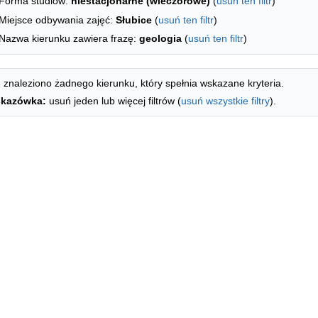
Forma studiów:
niestacjonarne (wieczorowe)
(
usuń ten filtr
)
Miejsce odbywania zajęć:
Słubice
(
usuń ten filtr
)
Nazwa kierunku zawiera frazę:
geologia
(
usuń ten filtr
)
 znaleziono żadnego kierunku, który spełnia wskazane kryteria.
kazówka:
usuń jeden lub więcej filtrów (
usuń wszystkie filtry
).