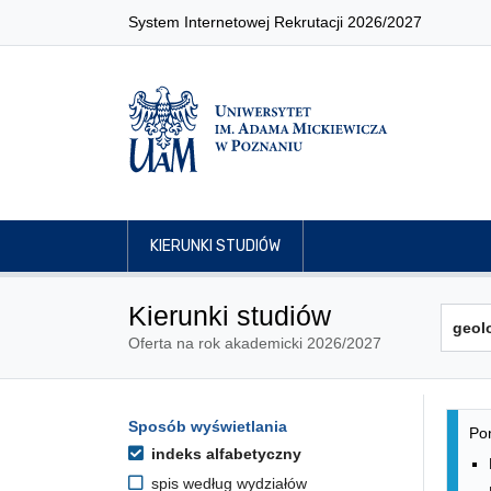
System Internetowej Rekrutacji 2026/2027
KIERUNKI STUDIÓW
Kierunki studiów
Oferta na rok akademicki 2026/2027
Lis
Opcje filtrowania kierunków 
Sposób wyświetlania
Przejdź do listy kierunków
Pon
indeks alfabetyczny
spis według wydziałów