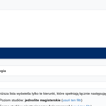
ta kierunków - indeks alfabetyczny
studiów
iższa lista wyświetla tylko te kierunki, które spełniają łącznie następują
Poziom studiów:
jednolite magisterskie
(
usuń ten filtr
)