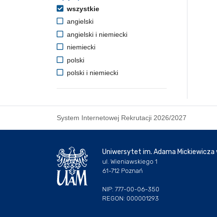
wszystkie
angielski
angielski i niemiecki
niemiecki
polski
polski i niemiecki
System Internetowej Rekrutacji 2026/2027
Uniwersytet im. Adama Mickiewicza
ul. Wieniawskiego 1
61-712 Poznań
NIP: 777-00-06-350
REGON: 000001293