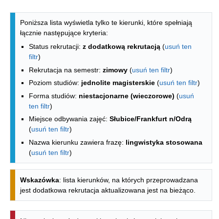
Lista kierunków - indeks alfabetyczny
Poniższa lista wyświetla tylko te kierunki, które spełniają
łącznie następujące kryteria:
Status rekrutacji:
z dodatkową rekrutacją
(
usuń ten
filtr
)
Rekrutacja na semestr:
zimowy
(
usuń ten filtr
)
Poziom studiów:
jednolite magisterskie
(
usuń ten filtr
)
Forma studiów:
niestacjonarne (wieczorowe)
(
usuń
ten filtr
)
Miejsce odbywania zajęć:
Słubice/Frankfurt n/Odrą
(
usuń ten filtr
)
Nazwa kierunku zawiera frazę:
lingwistyka stosowana
(
usuń ten filtr
)
Wskazówka
: lista kierunków, na których przeprowadzana
jest dodatkowa rekrutacja aktualizowana jest na bieżąco.