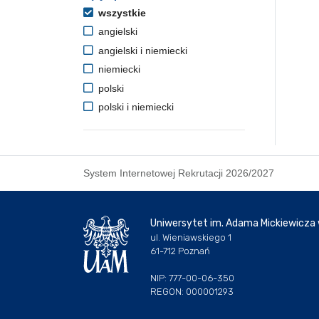
wszystkie
angielski
angielski i niemiecki
niemiecki
polski
polski i niemiecki
System Internetowej Rekrutacji 2026/2027
Uniwersytet im. Adama Mickiewicza
ul. Wieniawskiego 1
61-712 Poznań
NIP: 777-00-06-350
REGON: 000001293