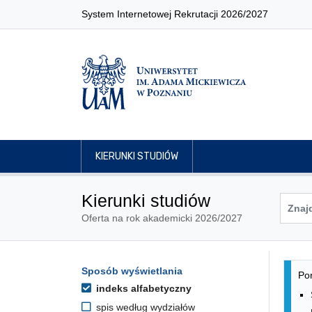
System Internetowej Rekrutacji 2026/2027
KIERUNKI STUDIÓW
Kierunki studiów
Oferta na rok akademicki 2026/2027
Lis
Opcje filtrowania kierunków 
Sposób wyświetlania
Przejdź do listy kierunków
Pon
indeks alfabetyczny
spis według wydziałów