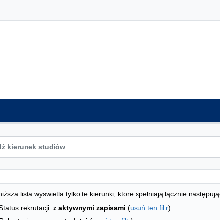
ta kierunków - indeks alfabetyczny
studiów
iższa lista wyświetla tylko te kierunki, które spełniają łącznie następują
Status rekrutacji:
z aktywnymi zapisami
(
usuń ten filtr
)