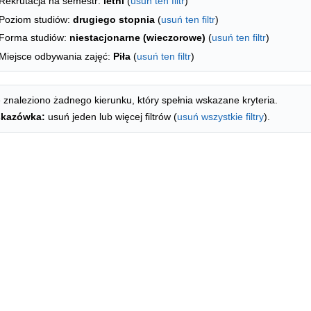
Rekrutacja na semestr:
letni
(
usuń ten filtr
)
Poziom studiów:
drugiego stopnia
(
usuń ten filtr
)
Forma studiów:
niestacjonarne (wieczorowe)
(
usuń ten filtr
)
Miejsce odbywania zajęć:
Piła
(
usuń ten filtr
)
 znaleziono żadnego kierunku, który spełnia wskazane kryteria.
kazówka:
usuń jeden lub więcej filtrów (
usuń wszystkie filtry
).