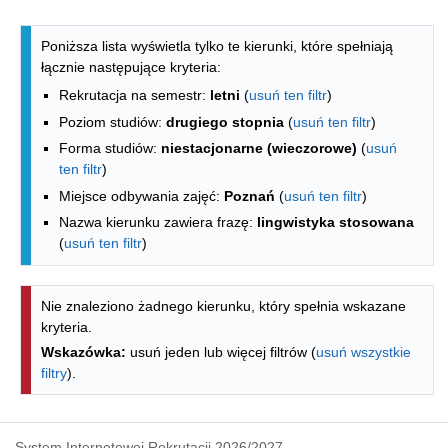
Lista kierunków - indeks alfabetyczny
Poniższa lista wyświetla tylko te kierunki, które spełniają
łącznie następujące kryteria:
Rekrutacja na semestr:
letni
(
usuń ten filtr
)
Poziom studiów:
drugiego stopnia
(
usuń ten filtr
)
Forma studiów:
niestacjonarne (wieczorowe)
(
usuń
ten filtr
)
Miejsce odbywania zajęć:
Poznań
(
usuń ten filtr
)
Nazwa kierunku zawiera frazę:
lingwistyka stosowana
(
usuń ten filtr
)
Nie znaleziono żadnego kierunku, który spełnia wskazane
kryteria.
Wskazówka:
usuń jeden lub więcej filtrów (
usuń wszystkie
filtry
).
System Internetowej Rekrutacji 2026/2027