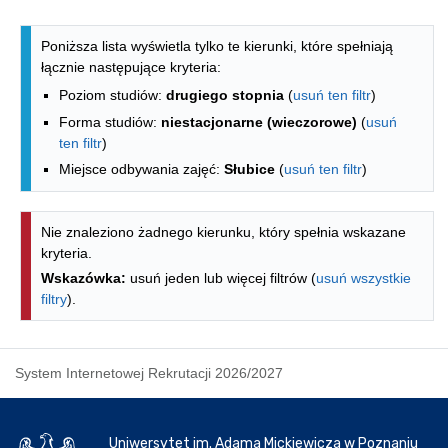
Lista kierunków - indeks alfabetyczny
Poniższa lista wyświetla tylko te kierunki, które spełniają
łącznie następujące kryteria:
Poziom studiów:
drugiego stopnia
(
usuń ten filtr
)
Forma studiów:
niestacjonarne (wieczorowe)
(
usuń
ten filtr
)
Miejsce odbywania zajęć:
Słubice
(
usuń ten filtr
)
Nie znaleziono żadnego kierunku, który spełnia wskazane
kryteria.
Wskazówka:
usuń jeden lub więcej filtrów (
usuń wszystkie
filtry
).
System Internetowej Rekrutacji 2026/2027
Uniwersytet im. Adama Mickiewicza w Poznaniu