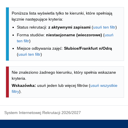
Lista kierunków - indeks alfabetyczny
Poniższa lista wyświetla tylko te kierunki, które spełniają
łącznie następujące kryteria:
Status rekrutacji:
z aktywnymi zapisami
(
usuń ten filtr
)
Forma studiów:
niestacjonarne (wieczorowe)
(
usuń
ten filtr
)
Miejsce odbywania zajęć:
Słubice/Frankfurt n/Odrą
(
usuń ten filtr
)
Nie znaleziono żadnego kierunku, który spełnia wskazane
kryteria.
Wskazówka:
usuń jeden lub więcej filtrów (
usuń wszystkie
filtry
).
System Internetowej Rekrutacji 2026/2027