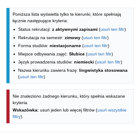
Lista kierunków - indeks alfabetyczny
Poniższa lista wyświetla tylko te kierunki, które spełniają
łącznie następujące kryteria:
Status rekrutacji:
z aktywnymi zapisami
(
usuń ten filtr
)
Rekrutacja na semestr:
zimowy
(
usuń ten filtr
)
Forma studiów:
niestacjonarne
(
usuń ten filtr
)
Miejsce odbywania zajęć:
Słubice
(
usuń ten filtr
)
Język prowadzenia studiów:
niemiecki
(
usuń ten filtr
)
Nazwa kierunku zawiera frazę:
lingwistyka stosowana
(
usuń ten filtr
)
Nie znaleziono żadnego kierunku, który spełnia wskazane
kryteria.
Wskazówka:
usuń jeden lub więcej filtrów (
usuń wszystkie
filtry
).