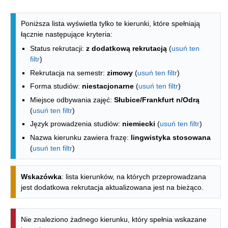
Lista kierunków - indeks alfabetyczny
Poniższa lista wyświetla tylko te kierunki, które spełniają
łącznie następujące kryteria:
Status rekrutacji:
z dodatkową rekrutacją
(
usuń ten
filtr
)
Rekrutacja na semestr:
zimowy
(
usuń ten filtr
)
Forma studiów:
niestacjonarne
(
usuń ten filtr
)
Miejsce odbywania zajęć:
Słubice/Frankfurt n/Odrą
(
usuń ten filtr
)
Język prowadzenia studiów:
niemiecki
(
usuń ten filtr
)
Nazwa kierunku zawiera frazę:
lingwistyka stosowana
(
usuń ten filtr
)
Wskazówka
: lista kierunków, na których przeprowadzana
jest dodatkowa rekrutacja aktualizowana jest na bieżąco.
Nie znaleziono żadnego kierunku, który spełnia wskazane