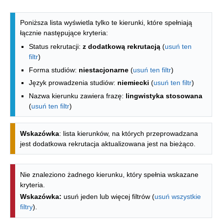
Lista kierunków - indeks alfabetyczny
Poniższa lista wyświetla tylko te kierunki, które spełniają
łącznie następujące kryteria:
Status rekrutacji:
z dodatkową rekrutacją
(
usuń ten
filtr
)
Forma studiów:
niestacjonarne
(
usuń ten filtr
)
Język prowadzenia studiów:
niemiecki
(
usuń ten filtr
)
Nazwa kierunku zawiera frazę:
lingwistyka stosowana
(
usuń ten filtr
)
Wskazówka
: lista kierunków, na których przeprowadzana
jest dodatkowa rekrutacja aktualizowana jest na bieżąco.
Nie znaleziono żadnego kierunku, który spełnia wskazane
kryteria.
Wskazówka:
usuń jeden lub więcej filtrów (
usuń wszystkie
filtry
).