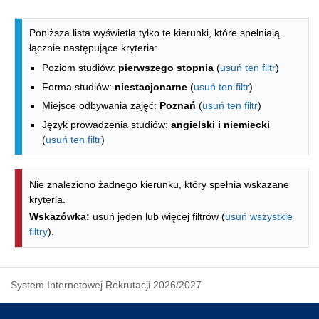
Lista kierunków - indeks alfabetyczny
Poniższa lista wyświetla tylko te kierunki, które spełniają
łącznie następujące kryteria:
Poziom studiów:
pierwszego stopnia
(
usuń ten filtr
)
Forma studiów:
niestacjonarne
(
usuń ten filtr
)
Miejsce odbywania zajęć:
Poznań
(
usuń ten filtr
)
Język prowadzenia studiów:
angielski i niemiecki
(
usuń ten filtr
)
Nie znaleziono żadnego kierunku, który spełnia wskazane
kryteria.
Wskazówka:
usuń jeden lub więcej filtrów (
usuń wszystkie
filtry
).
System Internetowej Rekrutacji 2026/2027