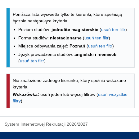
Lista kierunków - indeks alfabetyczny
Poniższa lista wyświetla tylko te kierunki, które spełniają
łącznie następujące kryteria:
Poziom studiów:
jednolite magisterskie
(
usuń ten filtr
)
Forma studiów:
niestacjonarne
(
usuń ten filtr
)
Miejsce odbywania zajęć:
Poznań
(
usuń ten filtr
)
Język prowadzenia studiów:
angielski i niemiecki
(
usuń ten filtr
)
Nie znaleziono żadnego kierunku, który spełnia wskazane
kryteria.
Wskazówka:
usuń jeden lub więcej filtrów (
usuń wszystkie
filtry
).
System Internetowej Rekrutacji 2026/2027