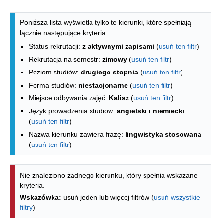
Lista kierunków - indeks alfabetyczny
Poniższa lista wyświetla tylko te kierunki, które spełniają
łącznie następujące kryteria:
Status rekrutacji:
z aktywnymi zapisami
(
usuń ten filtr
)
Rekrutacja na semestr:
zimowy
(
usuń ten filtr
)
Poziom studiów:
drugiego stopnia
(
usuń ten filtr
)
Forma studiów:
niestacjonarne
(
usuń ten filtr
)
Miejsce odbywania zajęć:
Kalisz
(
usuń ten filtr
)
Język prowadzenia studiów:
angielski i niemiecki
(
usuń ten filtr
)
Nazwa kierunku zawiera frazę:
lingwistyka stosowana
(
usuń ten filtr
)
Nie znaleziono żadnego kierunku, który spełnia wskazane
kryteria.
Wskazówka:
usuń jeden lub więcej filtrów (
usuń wszystkie
filtry
).