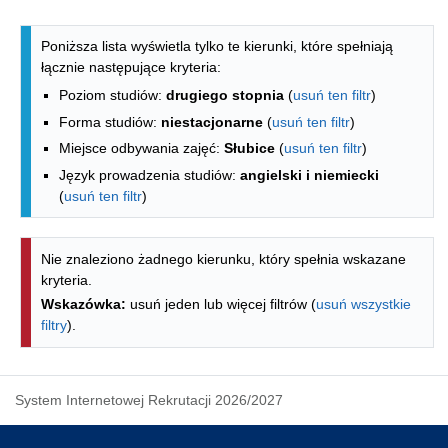
Lista kierunków - indeks alfabetyczny
Poniższa lista wyświetla tylko te kierunki, które spełniają
łącznie następujące kryteria:
Poziom studiów:
drugiego stopnia
(
usuń ten filtr
)
Forma studiów:
niestacjonarne
(
usuń ten filtr
)
Miejsce odbywania zajęć:
Słubice
(
usuń ten filtr
)
Język prowadzenia studiów:
angielski i niemiecki
(
usuń ten filtr
)
Nie znaleziono żadnego kierunku, który spełnia wskazane
kryteria.
Wskazówka:
usuń jeden lub więcej filtrów (
usuń wszystkie
filtry
).
System Internetowej Rekrutacji 2026/2027