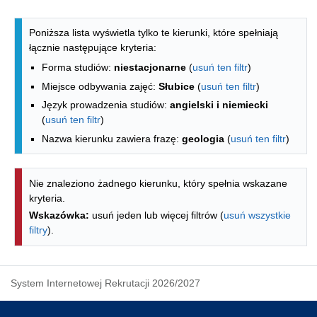
Lista kierunków - indeks alfabetyczny
Poniższa lista wyświetla tylko te kierunki, które spełniają
łącznie następujące kryteria:
Forma studiów:
niestacjonarne
(
usuń ten filtr
)
Miejsce odbywania zajęć:
Słubice
(
usuń ten filtr
)
Język prowadzenia studiów:
angielski i niemiecki
(
usuń ten filtr
)
Nazwa kierunku zawiera frazę:
geologia
(
usuń ten filtr
)
Nie znaleziono żadnego kierunku, który spełnia wskazane
kryteria.
Wskazówka:
usuń jeden lub więcej filtrów (
usuń wszystkie
filtry
).
System Internetowej Rekrutacji 2026/2027