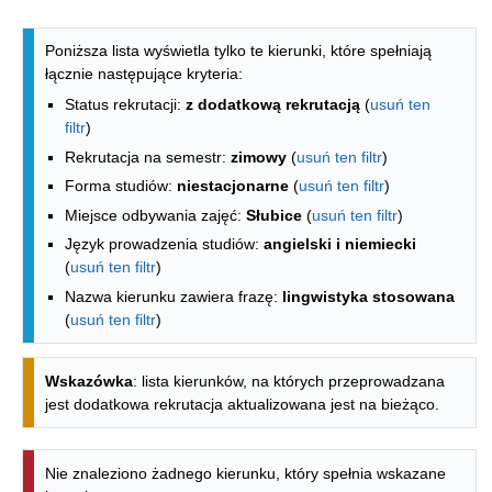
Lista kierunków - indeks alfabetyczny
Poniższa lista wyświetla tylko te kierunki, które spełniają
łącznie następujące kryteria:
Status rekrutacji:
z dodatkową rekrutacją
(
usuń ten
filtr
)
Rekrutacja na semestr:
zimowy
(
usuń ten filtr
)
Forma studiów:
niestacjonarne
(
usuń ten filtr
)
Miejsce odbywania zajęć:
Słubice
(
usuń ten filtr
)
Język prowadzenia studiów:
angielski i niemiecki
(
usuń ten filtr
)
Nazwa kierunku zawiera frazę:
lingwistyka stosowana
(
usuń ten filtr
)
Wskazówka
: lista kierunków, na których przeprowadzana
jest dodatkowa rekrutacja aktualizowana jest na bieżąco.
Nie znaleziono żadnego kierunku, który spełnia wskazane