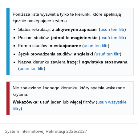
Lista kierunków - indeks alfabetyczny
Poniższa lista wyświetla tylko te kierunki, które spełniają
łącznie następujące kryteria:
Status rekrutacji:
z aktywnymi zapisami
(
usuń ten filtr
)
Poziom studiów:
jednolite magisterskie
(
usuń ten filtr
)
Forma studiów:
niestacjonarne
(
usuń ten filtr
)
Język prowadzenia studiów:
angielski
(
usuń ten filtr
)
Nazwa kierunku zawiera frazę:
lingwistyka stosowana
(
usuń ten filtr
)
Nie znaleziono żadnego kierunku, który spełnia wskazane
kryteria.
Wskazówka:
usuń jeden lub więcej filtrów (
usuń wszystkie
filtry
).
System Internetowej Rekrutacji 2026/2027