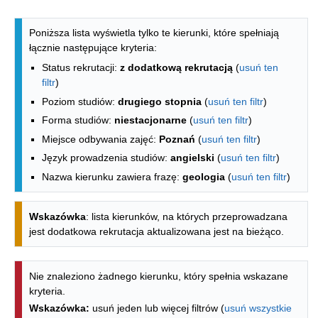
Lista kierunków - indeks alfabetyczny
Poniższa lista wyświetla tylko te kierunki, które spełniają
łącznie następujące kryteria:
Status rekrutacji:
z dodatkową rekrutacją
(
usuń ten
filtr
)
Poziom studiów:
drugiego stopnia
(
usuń ten filtr
)
Forma studiów:
niestacjonarne
(
usuń ten filtr
)
Miejsce odbywania zajęć:
Poznań
(
usuń ten filtr
)
Język prowadzenia studiów:
angielski
(
usuń ten filtr
)
Nazwa kierunku zawiera frazę:
geologia
(
usuń ten filtr
)
Wskazówka
: lista kierunków, na których przeprowadzana
jest dodatkowa rekrutacja aktualizowana jest na bieżąco.
Nie znaleziono żadnego kierunku, który spełnia wskazane
kryteria.
Wskazówka:
usuń jeden lub więcej filtrów (
usuń wszystkie