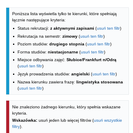
Lista kierunków - indeks alfabetyczny
Poniższa lista wyświetla tylko te kierunki, które spełniają
łącznie następujące kryteria:
Status rekrutacji:
z aktywnymi zapisami
(
usuń ten filtr
)
Rekrutacja na semestr:
zimowy
(
usuń ten filtr
)
Poziom studiów:
drugiego stopnia
(
usuń ten filtr
)
Forma studiów:
niestacjonarne
(
usuń ten filtr
)
Miejsce odbywania zajęć:
Słubice/Frankfurt n/Odrą
(
usuń ten filtr
)
Język prowadzenia studiów:
angielski
(
usuń ten filtr
)
Nazwa kierunku zawiera frazę:
lingwistyka stosowana
(
usuń ten filtr
)
Nie znaleziono żadnego kierunku, który spełnia wskazane
kryteria.
Wskazówka:
usuń jeden lub więcej filtrów (
usuń wszystkie
filtry
).