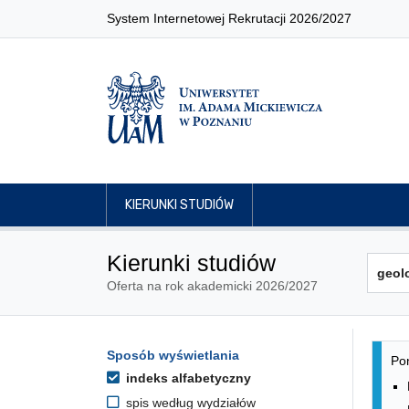
System Internetowej Rekrutacji 2026/2027
KIERUNKI STUDIÓW
Kierunki studiów
Oferta na rok akademicki 2026/2027
Lis
Opcje filtrowania kierunków 
Sposób wyświetlania
Przejdź do listy kierunków
Pon
indeks alfabetyczny
spis według wydziałów