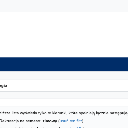
ta kierunków - indeks alfabetyczny
studiów
iższa lista wyświetla tylko te kierunki, które spełniają łącznie następują
Rekrutacja na semestr:
zimowy
(
usuń ten filtr
)