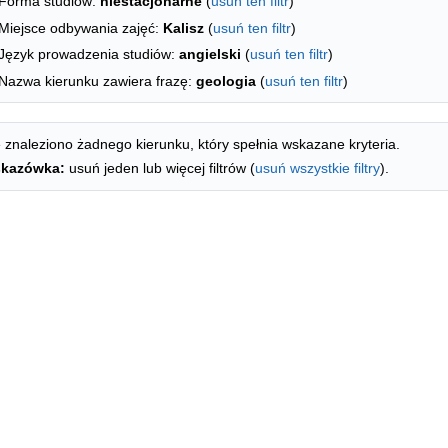
Forma studiów:
niestacjonarne
(
usuń ten filtr
)
Miejsce odbywania zajęć:
Kalisz
(
usuń ten filtr
)
Język prowadzenia studiów:
angielski
(
usuń ten filtr
)
Nazwa kierunku zawiera frazę:
geologia
(
usuń ten filtr
)
 znaleziono żadnego kierunku, który spełnia wskazane kryteria.
kazówka:
usuń jeden lub więcej filtrów (
usuń wszystkie filtry
).