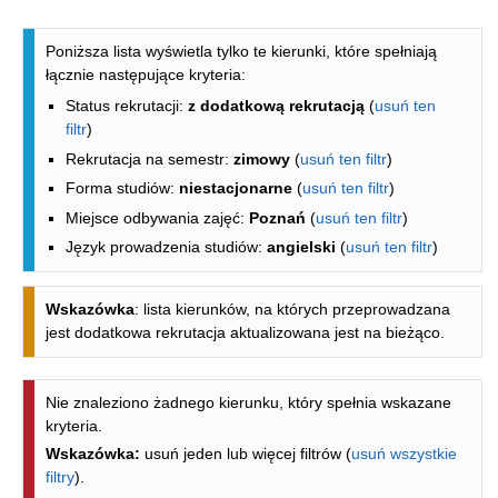
Lista kierunków - indeks alfabetyczny
Poniższa lista wyświetla tylko te kierunki, które spełniają
łącznie następujące kryteria:
Status rekrutacji:
z dodatkową rekrutacją
(
usuń ten
filtr
)
Rekrutacja na semestr:
zimowy
(
usuń ten filtr
)
Forma studiów:
niestacjonarne
(
usuń ten filtr
)
Miejsce odbywania zajęć:
Poznań
(
usuń ten filtr
)
Język prowadzenia studiów:
angielski
(
usuń ten filtr
)
Wskazówka
: lista kierunków, na których przeprowadzana
jest dodatkowa rekrutacja aktualizowana jest na bieżąco.
Nie znaleziono żadnego kierunku, który spełnia wskazane
kryteria.
Wskazówka:
usuń jeden lub więcej filtrów (
usuń wszystkie
filtry
).