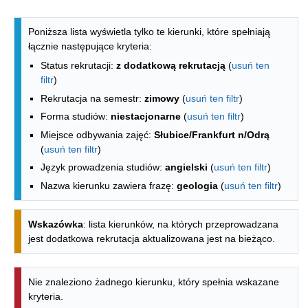
Lista kierunków - indeks alfabetyczny
Poniższa lista wyświetla tylko te kierunki, które spełniają
łącznie następujące kryteria:
Status rekrutacji:
z dodatkową rekrutacją
(
usuń ten
filtr
)
Rekrutacja na semestr:
zimowy
(
usuń ten filtr
)
Forma studiów:
niestacjonarne
(
usuń ten filtr
)
Miejsce odbywania zajęć:
Słubice/Frankfurt n/Odrą
(
usuń ten filtr
)
Język prowadzenia studiów:
angielski
(
usuń ten filtr
)
Nazwa kierunku zawiera frazę:
geologia
(
usuń ten filtr
)
Wskazówka
: lista kierunków, na których przeprowadzana
jest dodatkowa rekrutacja aktualizowana jest na bieżąco.
Nie znaleziono żadnego kierunku, który spełnia wskazane
kryteria.