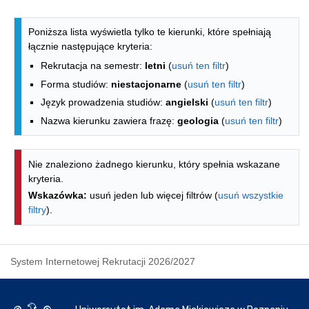
Lista kierunków - indeks alfabetyczny
Poniższa lista wyświetla tylko te kierunki, które spełniają
łącznie następujące kryteria:
Rekrutacja na semestr:
letni
(
usuń ten filtr
)
Forma studiów:
niestacjonarne
(
usuń ten filtr
)
Język prowadzenia studiów:
angielski
(
usuń ten filtr
)
Nazwa kierunku zawiera frazę:
geologia
(
usuń ten filtr
)
Nie znaleziono żadnego kierunku, który spełnia wskazane
kryteria.
Wskazówka:
usuń jeden lub więcej filtrów (
usuń wszystkie
filtry
).
System Internetowej Rekrutacji 2026/2027