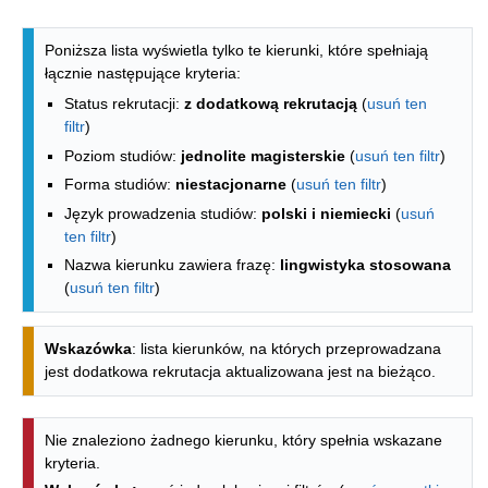
Lista kierunków - indeks alfabetyczny
Poniższa lista wyświetla tylko te kierunki, które spełniają
łącznie następujące kryteria:
Status rekrutacji:
z dodatkową rekrutacją
(
usuń ten
filtr
)
Poziom studiów:
jednolite magisterskie
(
usuń ten filtr
)
Forma studiów:
niestacjonarne
(
usuń ten filtr
)
Język prowadzenia studiów:
polski i niemiecki
(
usuń
ten filtr
)
Nazwa kierunku zawiera frazę:
lingwistyka stosowana
(
usuń ten filtr
)
Wskazówka
: lista kierunków, na których przeprowadzana
jest dodatkowa rekrutacja aktualizowana jest na bieżąco.
Nie znaleziono żadnego kierunku, który spełnia wskazane
kryteria.