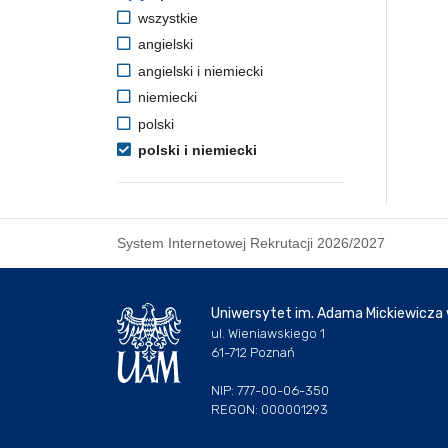
wszystkie
angielski
angielski i niemiecki
niemiecki
polski
polski i niemiecki
System Internetowej Rekrutacji 2026/2027
Uniwersytet im. Adama Mickiewicza
ul. Wieniawskiego 1
61-712 Poznań
NIP: 777-00-06-350
REGON: 000001293