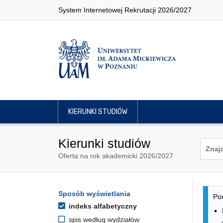
System Internetowej Rekrutacji 2026/2027
KIERUNKI STUDIÓW
Kierunki studiów
Oferta na rok akademicki 2026/2027
Lis
Opcje filtrowania kierunków 
Sposób wyświetlania
Przejdź do listy kierunków
Pon
indeks alfabetyczny
spis według wydziałów