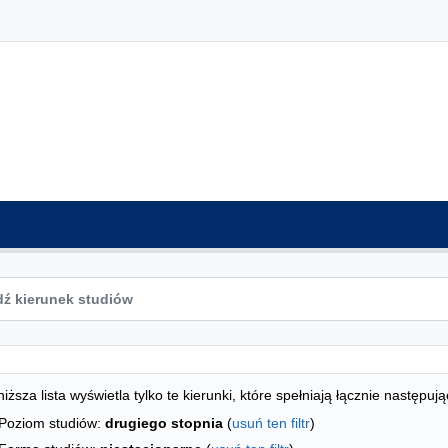
ta kierunków - indeks alfabetyczny
studiów
iższa lista wyświetla tylko te kierunki, które spełniają łącznie następują
Poziom studiów:
drugiego stopnia
(
usuń ten filtr
)