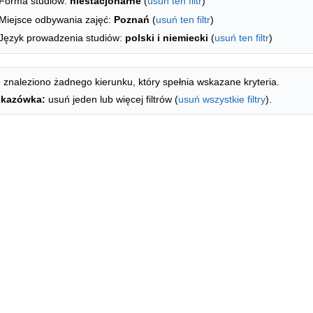
Forma studiów:
niestacjonarne
(
usuń ten filtr
)
Miejsce odbywania zajęć:
Poznań
(
usuń ten filtr
)
Język prowadzenia studiów:
polski i niemiecki
(
usuń ten filtr
)
 znaleziono żadnego kierunku, który spełnia wskazane kryteria.
kazówka:
usuń jeden lub więcej filtrów (
usuń wszystkie filtry
).