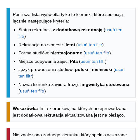
Lista kierunków - indeks alfabetyczny
Poniższa lista wyświetla tylko te kierunki, które spełniają
łącznie następujące kryteria:
Status rekrutacji:
z dodatkową rekrutacją
(
usuń ten
filtr
)
Rekrutacja na semestr:
letni
(
usuń ten filtr
)
Forma studiów:
niestacjonarne
(
usuń ten filtr
)
Miejsce odbywania zajęć:
Piła
(
usuń ten filtr
)
Język prowadzenia studiów:
polski i niemiecki
(
usuń
ten filtr
)
Nazwa kierunku zawiera frazę:
lingwistyka stosowana
(
usuń ten filtr
)
Wskazówka
: lista kierunków, na których przeprowadzana
jest dodatkowa rekrutacja aktualizowana jest na bieżąco.
Nie znaleziono żadnego kierunku, który spełnia wskazane