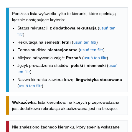
Lista kierunków - indeks alfabetyczny
Poniższa lista wyświetla tylko te kierunki, które spełniają
łącznie następujące kryteria:
Status rekrutacji:
z dodatkową rekrutacją
(
usuń ten
filtr
)
Rekrutacja na semestr:
letni
(
usuń ten filtr
)
Forma studiów:
niestacjonarne
(
usuń ten filtr
)
Miejsce odbywania zajęć:
Poznań
(
usuń ten filtr
)
Język prowadzenia studiów:
polski i niemiecki
(
usuń
ten filtr
)
Nazwa kierunku zawiera frazę:
lingwistyka stosowana
(
usuń ten filtr
)
Wskazówka
: lista kierunków, na których przeprowadzana
jest dodatkowa rekrutacja aktualizowana jest na bieżąco.
Nie znaleziono żadnego kierunku, który spełnia wskazane