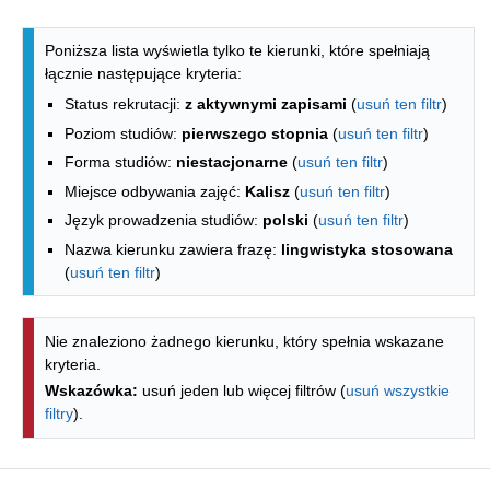
Lista kierunków - indeks alfabetyczny
Poniższa lista wyświetla tylko te kierunki, które spełniają
łącznie następujące kryteria:
Status rekrutacji:
z aktywnymi zapisami
(
usuń ten filtr
)
Poziom studiów:
pierwszego stopnia
(
usuń ten filtr
)
Forma studiów:
niestacjonarne
(
usuń ten filtr
)
Miejsce odbywania zajęć:
Kalisz
(
usuń ten filtr
)
Język prowadzenia studiów:
polski
(
usuń ten filtr
)
Nazwa kierunku zawiera frazę:
lingwistyka stosowana
(
usuń ten filtr
)
Nie znaleziono żadnego kierunku, który spełnia wskazane
kryteria.
Wskazówka:
usuń jeden lub więcej filtrów (
usuń wszystkie
filtry
).