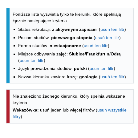
Lista kierunków - indeks alfabetyczny
Poniższa lista wyświetla tylko te kierunki, które spełniają
łącznie następujące kryteria:
Status rekrutacji:
z aktywnymi zapisami
(
usuń ten filtr
)
Poziom studiów:
pierwszego stopnia
(
usuń ten filtr
)
Forma studiów:
niestacjonarne
(
usuń ten filtr
)
Miejsce odbywania zajęć:
Słubice/Frankfurt n/Odrą
(
usuń ten filtr
)
Język prowadzenia studiów:
polski
(
usuń ten filtr
)
Nazwa kierunku zawiera frazę:
geologia
(
usuń ten filtr
)
Nie znaleziono żadnego kierunku, który spełnia wskazane
kryteria.
Wskazówka:
usuń jeden lub więcej filtrów (
usuń wszystkie
filtry
).