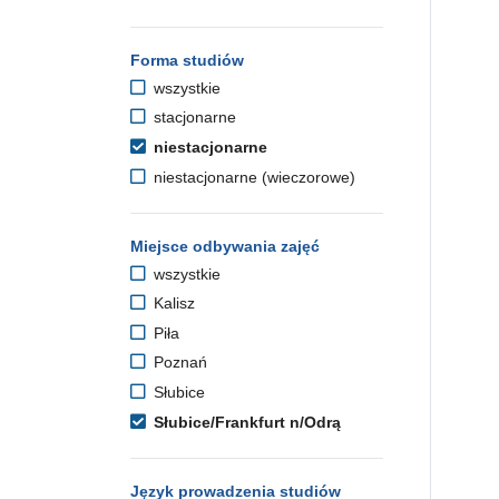
Forma studiów
wszystkie
stacjonarne
niestacjonarne
niestacjonarne (wieczorowe)
Miejsce odbywania zajęć
wszystkie
Kalisz
Piła
Poznań
Słubice
Słubice/Frankfurt n/Odrą
Język prowadzenia studiów