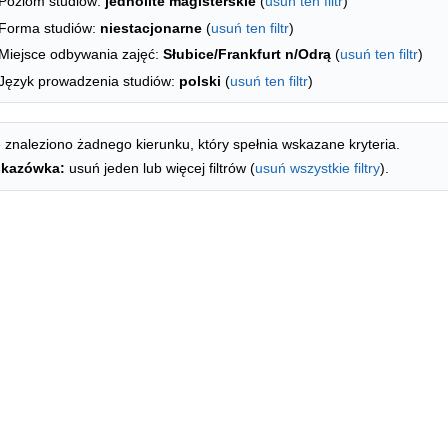
Poziom studiów:
jednolite magisterskie
(
usuń ten filtr
)
Forma studiów:
niestacjonarne
(
usuń ten filtr
)
Miejsce odbywania zajęć:
Słubice/Frankfurt n/Odrą
(
usuń ten filtr
)
Język prowadzenia studiów:
polski
(
usuń ten filtr
)
 znaleziono żadnego kierunku, który spełnia wskazane kryteria.
kazówka:
usuń jeden lub więcej filtrów (
usuń wszystkie filtry
).