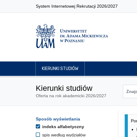
System Internetowej Rekrutacji 2026/2027
KIERUNKI STUDIÓW
Kierunki studiów
Oferta na rok akademicki 2026/2027
Lis
Opcje filtrowania kierunków 
Sposób wyświetlania
Przejdź do listy kierunków
Pon
indeks alfabetyczny
spis według wydziałów