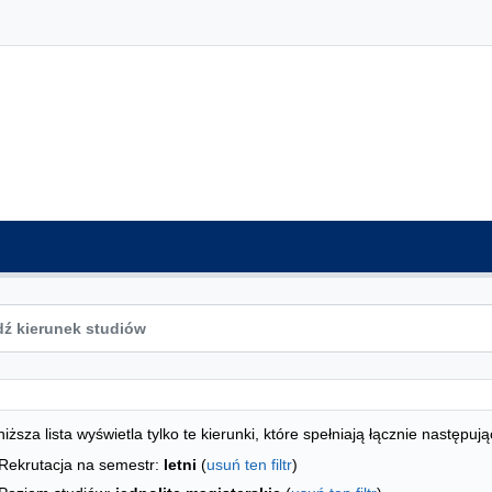
ta kierunków - indeks alfabetyczny
studiów
iższa lista wyświetla tylko te kierunki, które spełniają łącznie następują
Rekrutacja na semestr:
letni
(
usuń ten filtr
)