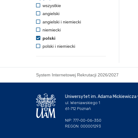
wszystkie
angielski
angielski i niemiecki
niemiecki
polski
polski i niemiecki
System Internetowej Rekrutacji 2026/2027
Uniwersytet im. Adama Mickiewicza
ul. Wieniawskiego 1
61-712 Poznań
NIP: 777-00-06-350
REGON: 000001293