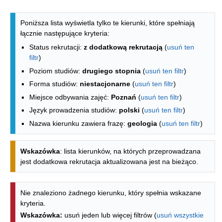
Lista kierunków - indeks alfabetyczny
Poniższa lista wyświetla tylko te kierunki, które spełniają
łącznie następujące kryteria:
Status rekrutacji:
z dodatkową rekrutacją
(
usuń ten
filtr
)
Poziom studiów:
drugiego stopnia
(
usuń ten filtr
)
Forma studiów:
niestacjonarne
(
usuń ten filtr
)
Miejsce odbywania zajęć:
Poznań
(
usuń ten filtr
)
Język prowadzenia studiów:
polski
(
usuń ten filtr
)
Nazwa kierunku zawiera frazę:
geologia
(
usuń ten filtr
)
Wskazówka
: lista kierunków, na których przeprowadzana
jest dodatkowa rekrutacja aktualizowana jest na bieżąco.
Nie znaleziono żadnego kierunku, który spełnia wskazane
kryteria.
Wskazówka:
usuń jeden lub więcej filtrów (
usuń wszystkie