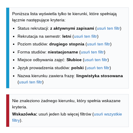
Lista kierunków - indeks alfabetyczny
Poniższa lista wyświetla tylko te kierunki, które spełniają
łącznie następujące kryteria:
Status rekrutacji:
z aktywnymi zapisami
(
usuń ten filtr
)
Rekrutacja na semestr:
letni
(
usuń ten filtr
)
Poziom studiów:
drugiego stopnia
(
usuń ten filtr
)
Forma studiów:
niestacjonarne
(
usuń ten filtr
)
Miejsce odbywania zajęć:
Słubice
(
usuń ten filtr
)
Język prowadzenia studiów:
polski
(
usuń ten filtr
)
Nazwa kierunku zawiera frazę:
lingwistyka stosowana
(
usuń ten filtr
)
Nie znaleziono żadnego kierunku, który spełnia wskazane
kryteria.
Wskazówka:
usuń jeden lub więcej filtrów (
usuń wszystkie
filtry
).