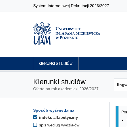
System Internetowej Rekrutacji 2026/2027
KIERUNKI STUDIÓW
Kierunki studiów
Oferta na rok akademicki 2026/2027
Lis
Opcje filtrowania kierunków 
Sposób wyświetlania
Przejdź do listy kierunków
Pon
indeks alfabetyczny
spis według wydziałów