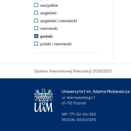
wszystkie
angielski
angielski i niemiecki
niemiecki
polski
polski i niemiecki
System Internetowej Rekrutacji 2026/2027
Uniwersytet im. Adama Mickiewicza
ul. Wieniawskiego 1
61-712 Poznań
NIP: 777-00-06-350
REGON: 000001293