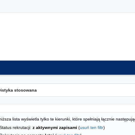
ta kierunków - indeks alfabetyczny
studiów
iższa lista wyświetla tylko te kierunki, które spełniają łącznie następują
Status rekrutacji:
z aktywnymi zapisami
(
usuń ten filtr
)