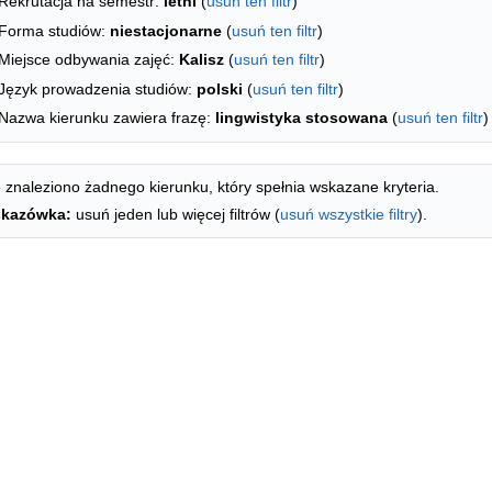
Rekrutacja na semestr:
letni
(
usuń ten filtr
)
Forma studiów:
niestacjonarne
(
usuń ten filtr
)
Miejsce odbywania zajęć:
Kalisz
(
usuń ten filtr
)
Język prowadzenia studiów:
polski
(
usuń ten filtr
)
Nazwa kierunku zawiera frazę:
lingwistyka stosowana
(
usuń ten filtr
)
 znaleziono żadnego kierunku, który spełnia wskazane kryteria.
kazówka:
usuń jeden lub więcej filtrów (
usuń wszystkie filtry
).