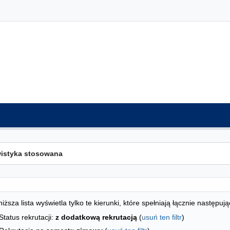
ta kierunków - indeks alfabetyczny
studiów
iższa lista wyświetla tylko te kierunki, które spełniają łącznie następują
Status rekrutacji:
z dodatkową rekrutacją
(
usuń ten filtr
)