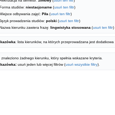
Rekrutacja na semestr:
zimowy
(
usuń ten filtr
)
Forma studiów:
niestacjonarne
(
usuń ten filtr
)
Miejsce odbywania zajęć:
Piła
(
usuń ten filtr
)
Język prowadzenia studiów:
polski
(
usuń ten filtr
)
Nazwa kierunku zawiera frazę:
lingwistyka stosowana
(
usuń ten filtr
)
kazówka
: lista kierunków, na których przeprowadzana jest dodatkowa 
 znaleziono żadnego kierunku, który spełnia wskazane kryteria.
kazówka:
usuń jeden lub więcej filtrów (
usuń wszystkie filtry
).