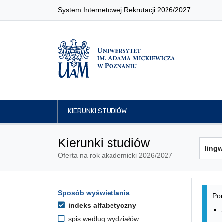
System Internetowej Rekrutacji 2026/2027
KIERUNKI STUDIÓW
Kierunki studiów
Oferta na rok akademicki 2026/2027
Lis
Opcje filtrowania kierunków 
Sposób wyświetlania
Przejdź do listy kierunków
Pon
indeks alfabetyczny
spis według wydziałów