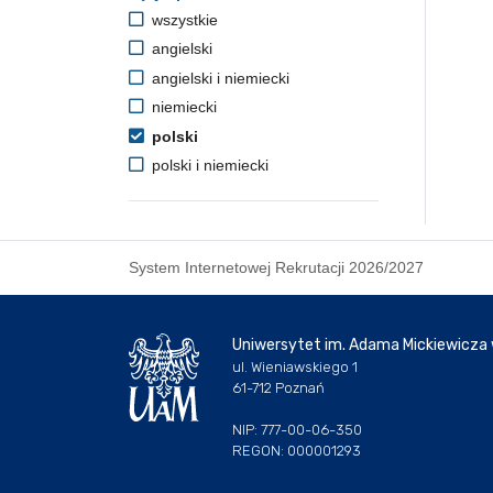
wszystkie
angielski
angielski i niemiecki
niemiecki
polski
polski i niemiecki
System Internetowej Rekrutacji 2026/2027
Uniwersytet im. Adama Mickiewicza
ul. Wieniawskiego 1
61-712 Poznań
NIP: 777-00-06-350
REGON: 000001293