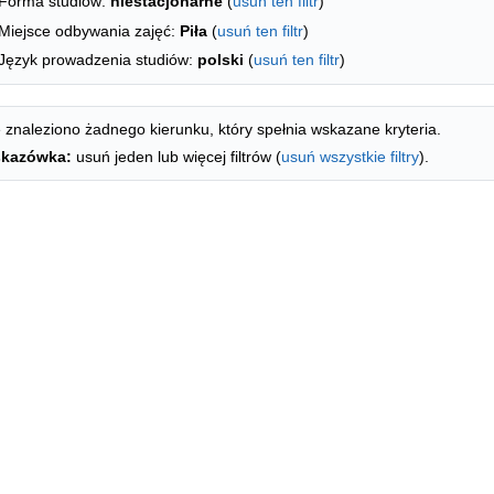
Forma studiów:
niestacjonarne
(
usuń ten filtr
)
Miejsce odbywania zajęć:
Piła
(
usuń ten filtr
)
Język prowadzenia studiów:
polski
(
usuń ten filtr
)
 znaleziono żadnego kierunku, który spełnia wskazane kryteria.
kazówka:
usuń jeden lub więcej filtrów (
usuń wszystkie filtry
).