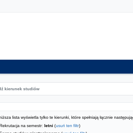
ta kierunków - indeks alfabetyczny
studiów
iższa lista wyświetla tylko te kierunki, które spełniają łącznie następują
Rekrutacja na semestr:
letni
(
usuń ten filtr
)