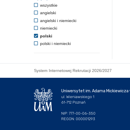
wszystkie
angielski
angielski i niemiecki
niemiecki
polski
polski i niemiecki
System Internetowej Rekrutacji 2026/2027
Uniwersytet im. Adama Mickiewicza
ul. Wieniawskiego 1
61-712 Poznań
NIP: 777-00-06-350
REGON: 000001293