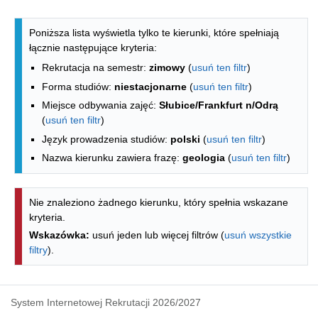
Lista kierunków - indeks alfabetyczny
Poniższa lista wyświetla tylko te kierunki, które spełniają
łącznie następujące kryteria:
Rekrutacja na semestr:
zimowy
(
usuń ten filtr
)
Forma studiów:
niestacjonarne
(
usuń ten filtr
)
Miejsce odbywania zajęć:
Słubice/Frankfurt n/Odrą
(
usuń ten filtr
)
Język prowadzenia studiów:
polski
(
usuń ten filtr
)
Nazwa kierunku zawiera frazę:
geologia
(
usuń ten filtr
)
Nie znaleziono żadnego kierunku, który spełnia wskazane
kryteria.
Wskazówka:
usuń jeden lub więcej filtrów (
usuń wszystkie
filtry
).
System Internetowej Rekrutacji 2026/2027