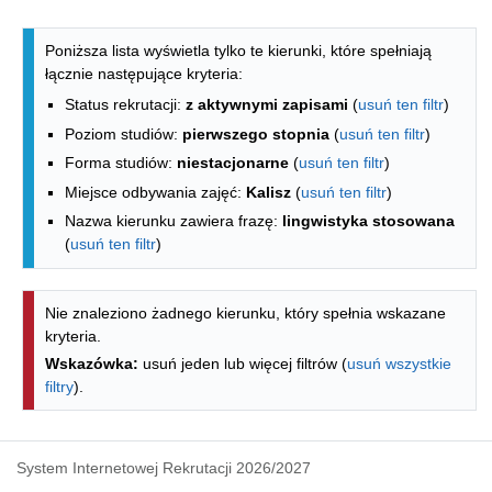
Lista kierunków - indeks alfabetyczny
Poniższa lista wyświetla tylko te kierunki, które spełniają
łącznie następujące kryteria:
Status rekrutacji:
z aktywnymi zapisami
(
usuń ten filtr
)
Poziom studiów:
pierwszego stopnia
(
usuń ten filtr
)
Forma studiów:
niestacjonarne
(
usuń ten filtr
)
Miejsce odbywania zajęć:
Kalisz
(
usuń ten filtr
)
Nazwa kierunku zawiera frazę:
lingwistyka stosowana
(
usuń ten filtr
)
Nie znaleziono żadnego kierunku, który spełnia wskazane
kryteria.
Wskazówka:
usuń jeden lub więcej filtrów (
usuń wszystkie
filtry
).
System Internetowej Rekrutacji 2026/2027