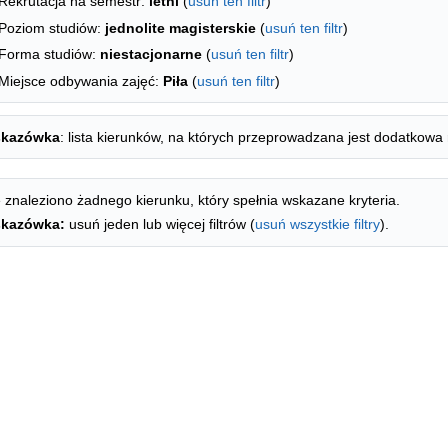
Rekrutacja na semestr:
letni
(
usuń ten filtr
)
Poziom studiów:
jednolite magisterskie
(
usuń ten filtr
)
Forma studiów:
niestacjonarne
(
usuń ten filtr
)
Miejsce odbywania zajęć:
Piła
(
usuń ten filtr
)
kazówka
: lista kierunków, na których przeprowadzana jest dodatkowa 
 znaleziono żadnego kierunku, który spełnia wskazane kryteria.
kazówka:
usuń jeden lub więcej filtrów (
usuń wszystkie filtry
).