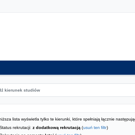
ta kierunków - indeks alfabetyczny
studiów
iższa lista wyświetla tylko te kierunki, które spełniają łącznie następują
Status rekrutacji:
z dodatkową rekrutacją
(
usuń ten filtr
)