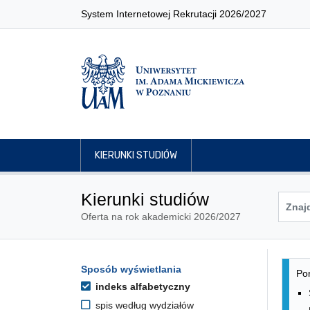
System Internetowej Rekrutacji 2026/2027
KIERUNKI STUDIÓW
Kierunki studiów
Oferta na rok akademicki 2026/2027
Lis
Opcje filtrowania kierunków 
Sposób wyświetlania
Przejdź do listy kierunków
Pon
indeks alfabetyczny
spis według wydziałów