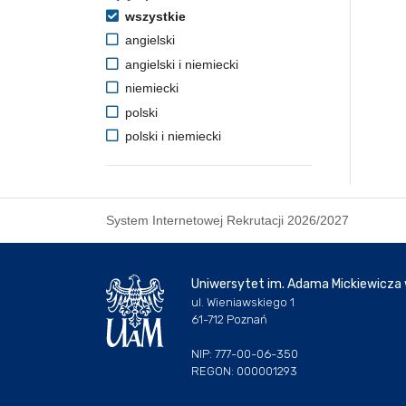
wszystkie
angielski
angielski i niemiecki
niemiecki
polski
polski i niemiecki
System Internetowej Rekrutacji 2026/2027
Uniwersytet im. Adama Mickiewicza
ul. Wieniawskiego 1
61-712 Poznań
NIP: 777-00-06-350
REGON: 000001293