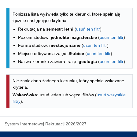
Lista kierunków - indeks alfabetyczny
Poniższa lista wyświetla tylko te kierunki, które spełniają
łącznie następujące kryteria:
Rekrutacja na semestr:
letni
(
usuń ten filtr
)
Poziom studiów:
jednolite magisterskie
(
usuń ten filtr
)
Forma studiów:
niestacjonarne
(
usuń ten filtr
)
Miejsce odbywania zajęć:
Słubice
(
usuń ten filtr
)
Nazwa kierunku zawiera frazę:
geologia
(
usuń ten filtr
)
Nie znaleziono żadnego kierunku, który spełnia wskazane
kryteria.
Wskazówka:
usuń jeden lub więcej filtrów (
usuń wszystkie
filtry
).
System Internetowej Rekrutacji 2026/2027