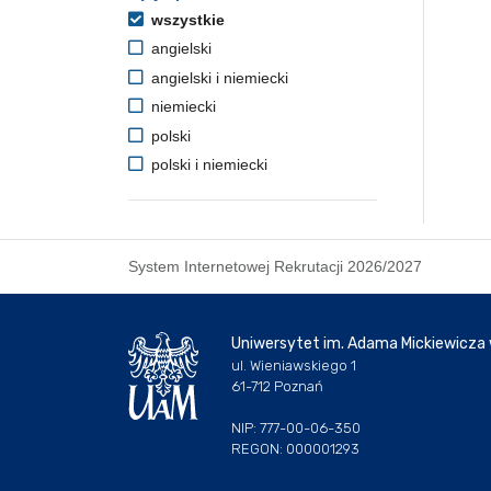
wszystkie
angielski
angielski i niemiecki
niemiecki
polski
polski i niemiecki
System Internetowej Rekrutacji 2026/2027
Uniwersytet im. Adama Mickiewicza
ul. Wieniawskiego 1
61-712 Poznań
NIP: 777-00-06-350
REGON: 000001293