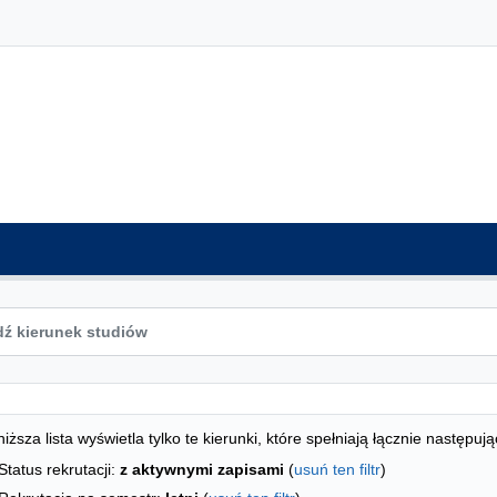
ta kierunków - indeks alfabetyczny
studiów
iższa lista wyświetla tylko te kierunki, które spełniają łącznie następują
Status rekrutacji:
z aktywnymi zapisami
(
usuń ten filtr
)