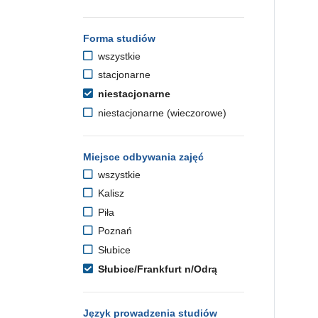
Forma studiów
wszystkie
stacjonarne
niestacjonarne
niestacjonarne (wieczorowe)
Miejsce odbywania zajęć
wszystkie
Kalisz
Piła
Poznań
Słubice
Słubice/Frankfurt n/Odrą
Język prowadzenia studiów