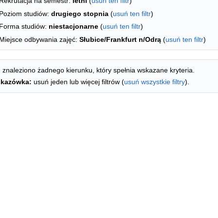
Rekrutacja na semestr:
letni
(
usuń ten filtr
)
Poziom studiów:
drugiego stopnia
(
usuń ten filtr
)
Forma studiów:
niestacjonarne
(
usuń ten filtr
)
Miejsce odbywania zajęć:
Słubice/Frankfurt n/Odrą
(
usuń ten filtr
)
 znaleziono żadnego kierunku, który spełnia wskazane kryteria.
kazówka:
usuń jeden lub więcej filtrów (
usuń wszystkie filtry
).