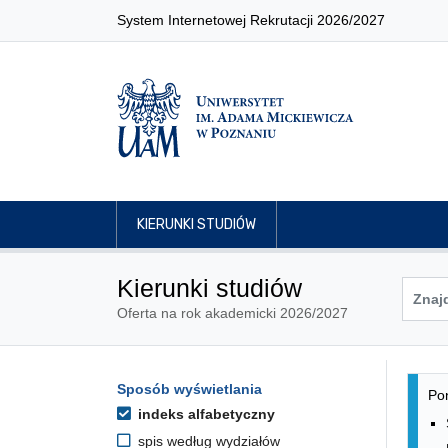
System Internetowej Rekrutacji 2026/2027
KIERUNKI STUDIÓW
Kierunki studiów
Oferta na rok akademicki 2026/2027
Lis
Opcje filtrowania kierunków 
Sposób wyświetlania
Przejdź do listy kierunków
Pon
indeks alfabetyczny
spis według wydziałów